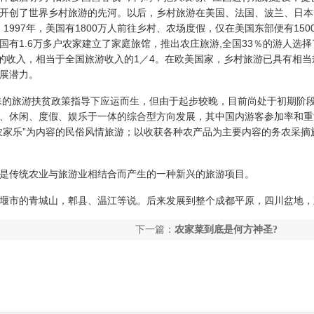
开创了世界乡村旅游的先河。以后，乡村旅游在美国、法国、波兰、日本
1997年，美国有1800万人前往乡村、农场度假，仅在美国东部便有150
有1.6万多户农家建立了家庭旅馆，推出农庄旅游,全国33％的游人选择
法郎的收入，相当于全国旅游收入的1／4。在欧美国家，乡村旅游已具有相
展潜力。
特殊的旅游扶贫政策指导下应运而生，但由于起步较晚，目前尚处于初期阶
、休闲、度假、娱乐于一体的综合型方向发展，其中国内游客参加率和重游率
农家乐”为内容的民俗风情旅游；以收获各种农产品为主要内容的务农采摘
统农业与旅游业相结合而产生的一种新兴的旅游项目。
的青城山，郫县、温江等说。后来发展到整个成都平原，四川盆地，
下一篇：
农家菜到底是何方神圣?