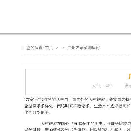
您的位置:
首页
>
>
广州农家菜哪里好
人气：
465
发表
“农家乐”旅游的雏形来自于国内外的乡村旅游，并将国内
旅游需求多样化、闲暇时间不断增多、生活水平逐渐提高和“
化的典型例子。
乡村旅游在国外已有30多年的历史，开展得比较成功的
城堡进行一定的装修改造成为饭店，用以留宿过往客人，这