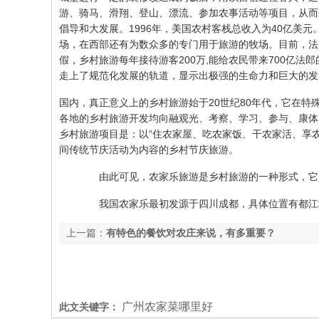
游、骑马、滑翔、登山、漂流、参加农事活动等项目，从而
倡导和大发展。1996年，美国农村客栈总收入为40亿美元。
场，在西部还有为数众多的专门用于旅游的牧场。目前，法国
假，乡村旅游每年接待游客200万,能给农民带来700亿
走上了规范化发展的轨道，显示出极强的生命力和巨大的发
国内，真正意义上的乡村旅游始于20世纪80年代，它在
各地的乡村旅游开发均向融观光、考察、学习、参与、康体
乡村旅游项目是：以“住农家屋、吃农家饭、干农家活、享
间传统节庆活动为内容的乡村节庆旅游。
由此可见，农家乐旅游是乡村旅游的一种形式，它是传
我国农家乐最初发源于四川成都，具体位置有都江堰市
上一篇：
有特色的餐饮对农庄来说，有多重要？
广州农家菜哪里好
此文关键字：