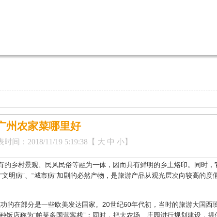
广州农家菜哪里好
时间：2018/11/19 5:19:38【
大
中
小
】
特有的乡村景观、民风民俗等融为一体，因而具有鲜明的乡土烙印。同时，
文明病”、“城市病”加剧的必然产物，是旅游产品从观光层次向较高的度
在部分是一些欧美发达国家。20世纪60年代初，当时的旅游大国西
种饭店称为“帕莱多国营客栈”；同时，把大农场、庄园进行规划建设，提