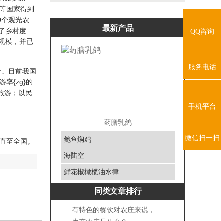
等国家得到
0个观光农
最新产品
了乡村度
QQ咨询
当规模，并已
服务电话
段。目前我国
{zg}的
旅游；以民
手机平台
药膳乳鸽
微信扫一扫
鲍鱼焖鸡
直至全国。
海陆空
鲜花椒橄榄油水律
同类文章排行
有特色的餐饮对农庄来说，有多重要？